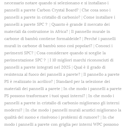
necessario notare quando si selezionano e si installano i
pannelli a parete Carbon Crystal Board?
|
Che cosa sono i
pannelli a parete in cristallo di carbonio?
|
Come installare i
pannelli a parete SPC？
|
Quanto è grande il mercato dei
materiali da costruzione in Africa?
|
Il pannello murale in
carbone di bambù contiene formaldeide?
|
Perché i pannelli
murali in carbone di bambù sono così popolari?
|
Conosci i
pavimenti SPC?
|
Cosa considerare quando si sceglie la
pavimentazione SPC？
|
I 10 migliori marchi riconosciuti di
pannelli a parete integrati nel 2025
|
Qual è il grado di
resistenza al fuoco dei pannelli a parete?
|
Il pannello a parete
PS è realizzato in acrilico?
|
Standard per la selezione dei
materiali dei pannelli a parete
|
In che modo i pannelli a parete
PS possono trasformare i tuoi spazi interni?
|
In che modo i
pannelli a parete in cristallo di carbonio migliorano gli interni
moderni?
|
In che modo i pannelli murali acustici migliorano la
qualità del suono e risolvono i problemi di rumore?
|
In che
modo i pannelli a parete con griglia per interni WPC possono