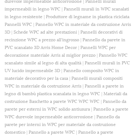
durevole impermeabile anticorrosione
|
Pannelli murali
impermeabili in legno WPC
|
Pannelli murali in WPC scanalati
in legno resistente
|
Produttore di legname in plastica riciclata
Pannelli WPC
|
Pannello WPC in materiale da costruzione Arris
3D
|
Schede WPC ad alte prestazioni
|
Pannelli decorativi di
recinzione WPC a prezzo all'ingrosso
|
Pannello da parete in
PVC scanalato 3D Arris Home Decor
|
Pannelli WPC per
decorazione materiale Arris al miglior prezzo
|
Pannello WPC
scanalato simile al legno di alta qualità
|
Pannelli murali in PVC
UV lucido impermeabile 3D
|
Pannello composito WPC in
materiale decorativo per la casa
|
Pannelli murali compositi
WPC in materiale da costruzione Arris
|
Pannelli a parete in
legno di bambù plastica scanalata in legno WPC
|
Materiali da
costruzione Baschetto a parete WPC WPC WPC
|
Pannello da
parete per esterni in WPC solido antiusura
|
Pannello a parete
WPC durevole impermeabile anticorrosione
|
Pannello da
parete per interni in WPC per materiale da costruzione
domestico
|
Pannello a parete WPC
|
Pannello a parete