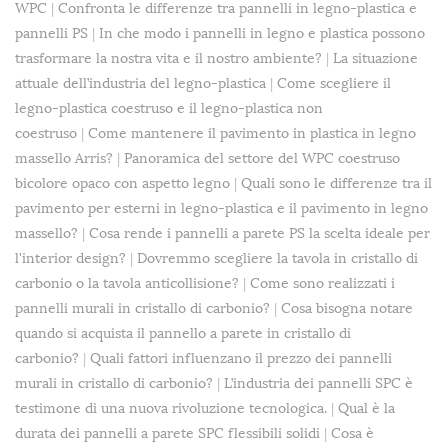
WPC
|
Confronta le differenze tra pannelli in legno-plastica e
pannelli PS
|
In che modo i pannelli in legno e plastica possono
trasformare la nostra vita e il nostro ambiente?
|
La situazione
attuale dell’industria del legno-plastica
|
Come scegliere il
legno-plastica coestruso e il legno-plastica non
coestruso
|
Come mantenere il pavimento in plastica in legno
massello Arris?
|
Panoramica del settore del WPC coestruso
bicolore opaco con aspetto legno
|
Quali sono le differenze tra il
pavimento per esterni in legno-plastica e il pavimento in legno
massello?
|
Cosa rende i pannelli a parete PS la scelta ideale per
l'interior design?
|
Dovremmo scegliere la tavola in cristallo di
carbonio o la tavola anticollisione?
|
Come sono realizzati i
pannelli murali in cristallo di carbonio?
|
Cosa bisogna notare
quando si acquista il pannello a parete in cristallo di
carbonio?
|
Quali fattori influenzano il prezzo dei pannelli
murali in cristallo di carbonio?
|
L’industria dei pannelli SPC è
testimone di una nuova rivoluzione tecnologica.
|
Qual è la
durata dei pannelli a parete SPC flessibili solidi
|
Cosa è