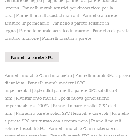
interna
|
Pannelli murali acustici per decorazioni per la
casa
|
Pannelli murali acustici marroni
|
Pannello a parete
acustico impermeabile
|
Pannello a parete acustico in
legno
|
Pannello murale acustico in marmo
|
Pannello da parete
acustico marrone
|
Pannelli acustici a parete
Pannelli a parete SPC
Pannelli murali SPC in finta pietra
|
Pannelli murali SPC a prova
di umidità
|
Pannelli murali moderni SPC
impermeabili
|
Splendidi pannelli a parete SPC solidi da 4
mm
|
Rivestimento murale Spc di nuova generazione
impermeabile al 100%.
|
Pannelli a parete solidi SPC da 4
mm
|
Pannelli a parete solidi SPC flessibili e durevoli
|
Pannello
a parete SPC strutturato con accento nero
|
Pannelli murali
solidi e flessibili SPC
|
Pannelli murali SPC in materiale da
costruzione scanalato
|
Pannelli murali SPC per la decorazione