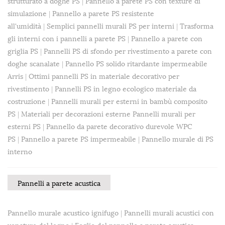
strutturato a doghe PS
|
Pannello a parete PS con texture di
simulazione
|
Pannello a parete PS resistente
all'umidità
|
Semplici pannelli murali PS per interni
|
Trasforma
gli interni con i pannelli a parete PS
|
Pannello a parete con
griglia PS
|
Pannelli PS di sfondo per rivestimento a parete con
doghe scanalate
|
Pannello PS solido ritardante impermeabile
Arris
|
Ottimi pannelli PS in materiale decorativo per
rivestimento
|
Pannelli PS in legno ecologico materiale da
costruzione
|
Pannelli murali per esterni in bambù composito
PS
|
Materiali per decorazioni esterne Pannelli murali per
esterni PS
|
Pannello da parete decorativo durevole WPC
PS
|
Pannello a parete PS impermeabile
|
Pannello murale di PS
interno
Pannelli a parete acustica
Pannello murale acustico ignifugo
|
Pannelli murali acustici con
venature del legno
|
Foglio del pannello a parete acustica