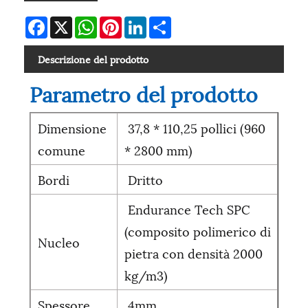
Facebook
X
WhatsApp
Pinterest
LinkedIn
Share
Descrizione del prodotto
Parametro del prodotto
Dimensione
37,8 * 110,25 pollici (960
comune
* 2800 mm)
Bordi
Dritto
Endurance Tech SPC
(composito polimerico di
Nucleo
pietra con densità 2000
kg/m3)
Spessore
4mm