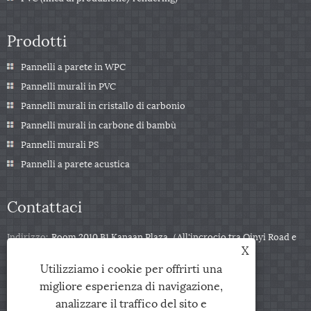
Prodotti
Pannelli a parete in WPC
Pannelli murali in PVC
Pannelli murali in cristallo di carbonio
Pannelli murali in carbone di bambù
Pannelli murali PS
Pannelli a parete acustica
Contattaci
Indirizzo:
Room 2010 B1 Kanaan Plaza（All'incrocio tra Qinyi Road e
X
Zuili Road), città di Jiaxing, provincia di Zhejiang, Cina
Utilizziamo i cookie per offrirti una
tel:
+86-0573-85859222
migliore esperienza di navigazione,
E-mail:
info@zjarris.com
analizzare il traffico del sito e