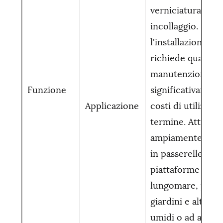
verniciatura o
incollaggio. Dop
l'installazione, n
richiede quasi al
manutenzione e 
Funzione
significativament
Applicazione
costi di utilizzo 
termine. Attualm
ampiamente utili
in passerelle est
piattaforme sul
lungomare, paesa
giardini e altri a
umidi o ad alto c