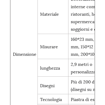
interne come
Materiale
ristoranti, hotel,
supermercati, cu
soggiorni e così v
160*23 mm, 142*1
Misurare
mm, 150*12 mm, 
Dimensione
mm, 200*10 mm
2,9 metri o
lunghezza
personalizzato
Più di 200 disegn
Disegni
(disegni su misur
Tecnologia
Piastra di estrus