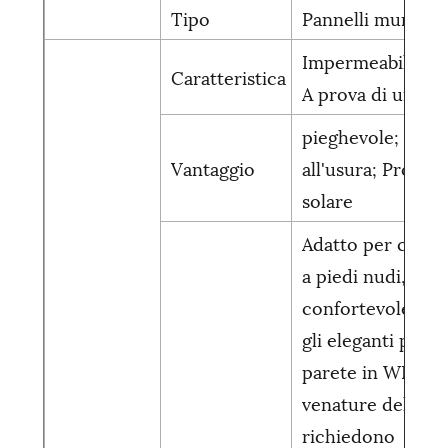
Tipo
Pannelli murali
Impermeabile;Ign
Caratteristica
A prova di umidit
pieghevole; resis
Vantaggio
all'usura; Protez
solare
Adatto per camm
a piedi nudi, sicu
confortevole. Ino
gli eleganti panne
parete in WPC c
venature del leg
richiedono