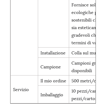
Fornisce soluzion
ecologiche per ed
sostenibili che si
sia esteticament
gradevoli che prat
termini di valore.
Installazione
Colla sul muro
Campioni gratuit
Campione
disponibili
Il mio ordine
500 metri/color
Servizio
10 pezzi/cartone,
Imballaggio
pezzi/cartone