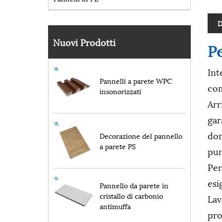
D
Nuovi Prodotti
Pe
Int
Pannelli a parete WPC
com
insonorizzati
Arr
gar
dom
Decorazione del pannello
a parete PS
pun
Per
esi
Pannello da parete in
cristallo di carbonio
Lav
antimuffa
pro