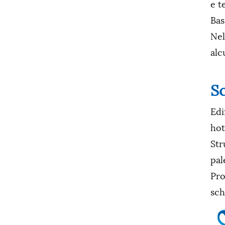
e t
Bas
Nel
alc
Sc
Edi
hot
Str
pal
Pro
sch