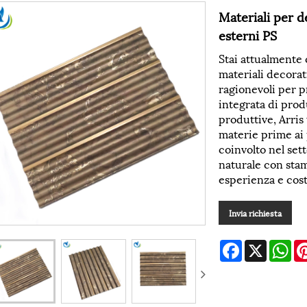
Materiali per d
esterni PS
Stai attualmente 
materiali decorati
ragionevoli per pr
integrata di pro
produttive, Arris
materie prime ai 
coinvolto nel set
naturale con sta
esperienza e cos
Invia richiesta
Facebook
X
Wh