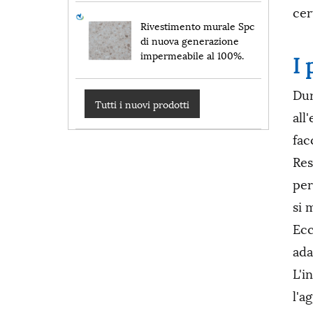
cert
Rivestimento murale Spc
di nuova generazione
impermeabile al 100%.
I 
Dur
Tutti i nuovi prodotti
all
fac
Res
per
si 
Ecc
ada
L'i
l'a