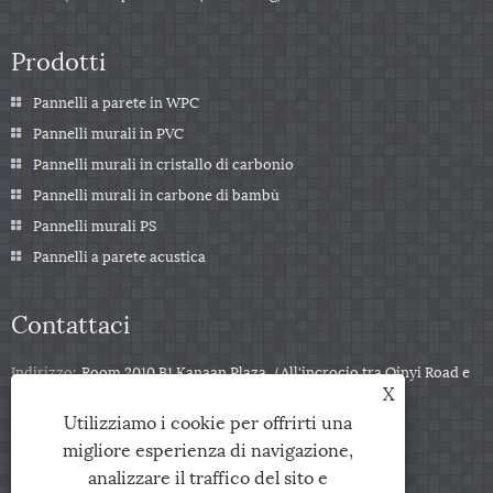
Prodotti
Pannelli a parete in WPC
Pannelli murali in PVC
Pannelli murali in cristallo di carbonio
Pannelli murali in carbone di bambù
Pannelli murali PS
Pannelli a parete acustica
Contattaci
Indirizzo:
Room 2010 B1 Kanaan Plaza（All'incrocio tra Qinyi Road e
X
Zuili Road), città di Jiaxing, provincia di Zhejiang, Cina
Utilizziamo i cookie per offrirti una
tel:
+86-0573-85859222
migliore esperienza di navigazione,
E-mail:
info@zjarris.com
analizzare il traffico del sito e