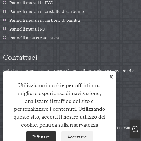
Pannelli murali in PVC
Pannelli murali in cristallo di carbonio
Pannelli murali in carbone di bambù
Pannelli murali PS
Pannelli a parete acustica
Contattaci
Indirizzo:
Room 2010 B1 Kanaan Plaza（All'incrocio tra Qinyi Road e
X
Zuili Road), città di Jiaxing, provincia di Zhejiang, Cina
Utilizziamo i cookie per offrirti una
tel:
+86-0573-85859222
migliore esperienza di navigazione,
E-mail:
info@zjarris.com
analizzare il traffico del sito e
personalizzare i contenuti. Utilizzando
questo sito, accetti il ​​nostro utilizzo dei
cookie.
politica sulla riservatezza
Copyright © 2025 Zhejiang Arris IMP & EXP Co., Ltd. Tutti i diritti riservati.
Rifiutare
Accettare
Links
Sitemap
RSS
XML
politica sulla riservatezza