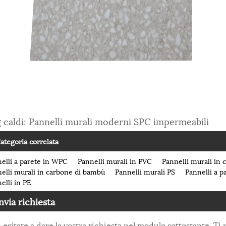
 caldi: Pannelli murali moderni SPC impermeabili
ategoria correlata
elli a parete in WPC
Pannelli murali in PVC
Pannelli murali in c
elli murali in carbone di bambù
Pannelli murali PS
Pannelli a p
elli in PE
nvia richiesta
 esitate a dare la vostra richiesta nel modulo sottostante. T