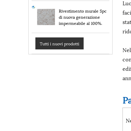
Luo
Rivestimento murale Spc
fac
di nuova generazione
sta
impermeabile al 100%.
rid
Tutti i nuovi prodotti
Nel
com
edi
ann
P
N