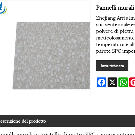
Pannelli mural
Zhejiang Arris Im
sua ventennale es
polvere di pietra
meticolosamente r
temperatura e al
parete SPC imper
Invia richiesta
Facebook
X
Wh
escrizione del prodotto
annelli murali in cristallo di pietra SPC rappresenta