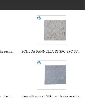
Pannelli a parete in cristallo in resina PVC SPC
SCHEDA PANNELLA DI SPC SPC STONE SCHE SCHEDA
Pannelli a parete in materiale plastico per decorazioni interne SPC
Pannelli murali SPC per la decorazione domestica di vendita calda