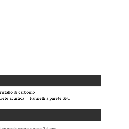
ristallo di carbonio
arete acustica
Pannelli a parete SPC
i risponderemo entro 24 ore.