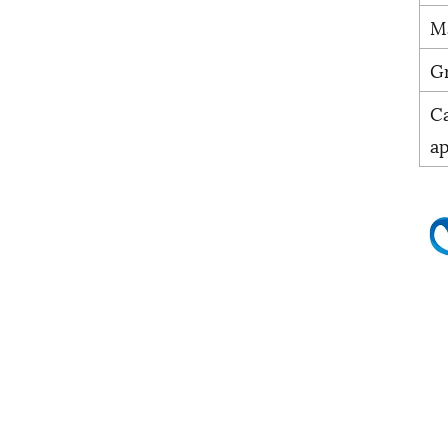
M
G
C
ap