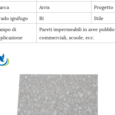
arca
Arris
Progetto
rado ignifugo
B1
Stile
ampo di
Pareti impermeabili in aree pubbli
plicazione
commerciali, scuole, ecc.