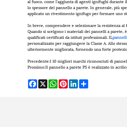
al fuoco, come l'aggiunta di agenti ignifughi durante 
lo spessore del pannello a parete. In generale, più spes
applicato un rivestimento ignifugo per formare uno str
In breve, comprendere e selezionare la resistenza al fu
Quando si scelgono i materiali dei pannelli a parete, è 
qualificati certificati da istituti professionali. IL
pannell
personalizzato per raggiungere la Classe A. Allo stess
ulteriormente migliorata, fornendo una forte protezion
Precedente:
I 10 migliori marchi riconosciuti di pannel
Prossimo:
Il pannello a parete PS è realizzato in acrili
Facebook
X
WhatsApp
Pinterest
LinkedIn
Share