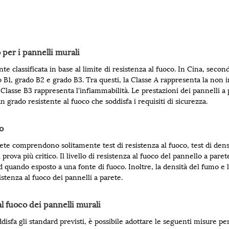
o per i pannelli murali
te classificata in base al limite di resistenza al fuoco. In Cina, secon
 B1, grado B2 e grado B3. Tra questi, la Classe A rappresenta la non in
Classe B3 rappresenta l'infiammabilità. Le prestazioni dei pannelli a 
grado resistente al fuoco che soddisfa i requisiti di sicurezza.
o
parete comprendono solitamente test di resistenza al fuoco, test di den
di prova più critico. Il livello di resistenza al fuoco del pannello a p
d quando esposto a una fonte di fuoco. Inoltre, la densità del fumo e
istenza al fuoco dei pannelli a parete.
 al fuoco dei pannelli murali
isfa gli standard previsti, è possibile adottare le seguenti misure per 